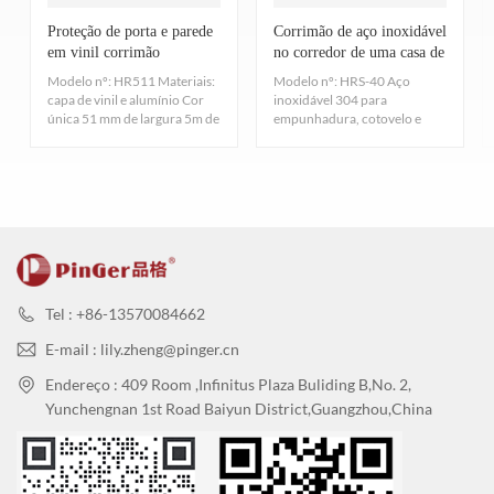
ao impacto de 1 kg, conforme testado de acordo com os
R: Existem outras certificações ou características que destacam a
Proteção de porta e parede
Corrimão de aço inoxidável
em vinil corrimão
no corredor de uma casa de
procedimentos especificados em ASTM D256-10EL,GB8624-
qualidade e o respeito ao meio ambiente dos seus produtos de
anticolisão
repouso
2、Robusto e durável
Modelo nº: HR511 Materiais:
Modelo nº: HRS-40 Aço
proteção de canto?
2012, Resistência ao impacto de plásticos.
capa de vinil e alumínio Cor
inoxidável 304 para
Fabricação em aço inoxidável 304, garante que não enferruje,
única 51 mm de largura 5m de
empunhadura, cotovelo e
B: Embora não tenhamos a certificação EPD específica no
6.
Amigável ao meio ambiente
pode pertencer ao uso eficaz a longo prazo.
comprimento Di...
suporte Diâmetro: 40 mm
momento, nossos produtos são projetados em conformidade com
[Pinger 品格 ® Limpeza e Manutenção]
Compriment...
Nenhum gás tóxico, formaldeído é qualificado. Você pode fazer o
princípios de respeito ao meio ambiente. Estamos constantemente
check-in imediatamente e não há necessidade de absorver
Requisitos de limpeza e manut
pesquisando e desenvolvendo para atender a padrões ambientais
formaldeído TVOC:ISO 16000-3-6-9 E SGS:CA CDPH 01350 -
mais rigorosos. Por exemplo, nossa escolha de materiais garante
Taxa de acompanhamento de visitantes
limpeza e manutenç
VOC
que não haja liberação de substâncias nocivas durante o uso. E
Quarto privado
uma vez em um an
7.
Não mancha
estamos em processo de explorar certificações mais abrangentes
Tel : +86-13570084662
para comprovar ainda mais nosso compromisso com a qualidade e
Forte, à prova d'água, fácil de limpar a superfície, antipoluição,
Local público ou corredor
duas ou três vezes em u
E-mail : lily.zheng@pinger.cn
a proteção ambiental. Nosso objetivo é aprimorar continuamente
não é fácil de tingir, teste de coloração: EN423:2001.
Endereço : 409 Room ,Infinitus Plaza Buliding B,No. 2,
Canal principal ou porta de entrada pri
nossos produtos para contribuir para um ambiente construído mais
uma vez em um mê
Yunchengnan 1st Road Baiyun District,Guangzhou,China
8. Certificado ISO
ncipal
sustentável.
Fornecer material com certificação ISO9001/14001/45001. Os
Observação:
3、Confortável e conveniente
perfis devem atender aos requisitos das Normas de Certificação