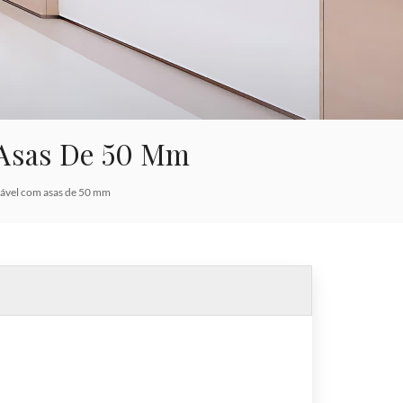
한국의
Tiếng việt
Indonesia
 Asas De 50 Mm
中文
dável com asas de 50 mm