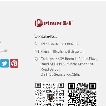
Contate-Nos
a
Tel : +86-13570084662
idade
E-mail : lily.zheng@pinger.cn
Endereço : 409 Room ,Infinitus Plaza
Buliding B,No. 2, Yunchengnan 1st
Road Baiyun
District,Guangzhou,China