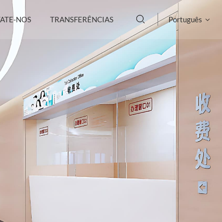
ATE-NOS
TRANSFERÊNCIAS
Português
English
français
Deutsch
русский
italiano
español
português
العربية