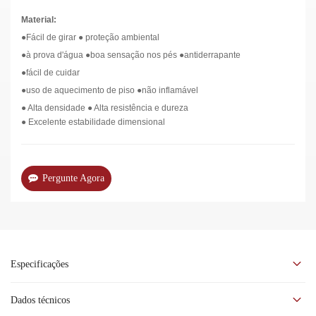
Material:
●Fácil de girar ● proteção ambiental
●à prova d'água ●boa sensação nos pés ●antiderrapante
●fácil de cuidar
●uso de aquecimento de piso ●não inflamável
●
Alta densidade
●
Alta resistência e dureza
●
Excelente estabilidade dimensional
Pergunte Agora
Especificações
Dados técnicos
O piso SPC Hard Lock é uma evolução do piso LVT Hard