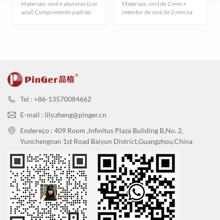
Materiais: vinil e alumínio (cor
Materiais: vinil de 2 mm +
Deformação
azul) Comprimento padrão:
retentor de vinil de 2 mm na
por
5m Largura padrão: 159...
cor madeira ● Largura ...
EN434
≦1,2 mm
0,34 mm
aquecimento
(80℃/6h)
Lacuna de
EN13329
≦0,10 mm
0,08 mm
montagem
Diferença de
EN13329
≦0,15 mm
0,10 mm
altura
Tel : +86-13570084662
Espessura
E-mail : lily.zheng@pinger.cn
de desgaste
0,3
Endereço : 409 Room ,Infinitus Plaza Buliding B,No. 2,
mm:≥1800
Yunchengnan 1st Road Baiyun District,Guangzhou,China
ciclos
Resistência ao
ASTM-
0,5
4200 转
desgaste
D4060
mm:≥4000
ciclos
0,7
mm:≥6000