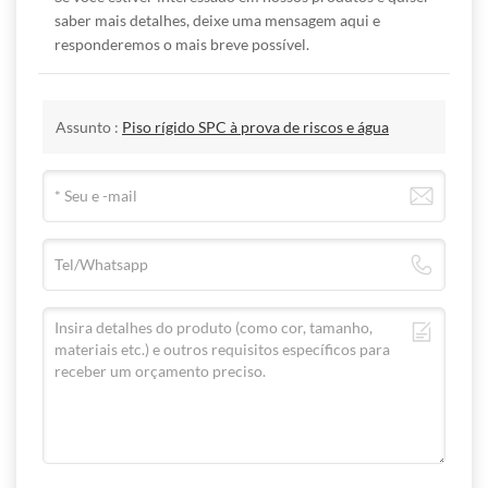
metrô, navio, hospital, escola, shopping, estação de trem
saber mais detalhes, deixe uma mensagem aqui e
responderemos o mais breve possível.
Parâmetro técnico
Resultado
Características
Método
Faixa de
da
Assunto :
Piso rígido SPC à prova de riscos e água
do produto
de teste
controle
detecção
Espessura
5,0 mm
EN428
5,08 mm
total
(n±0,15 mm)
1213,2 mm
Comprimento
EN427
±0,30 mm
(1213,0 ±
0,30 mm)
176,07 mm
largura
EN427
±0,12 mm
(176,0±0,12
mm)
retidão
EN427
≦0,15 mm
0,10 mm
retidão
EN427
≦0,15 mm
0,11 mm
espessura
(sem tapete)