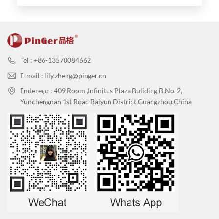
limpas
Tel : +86-13570084662
E-mail : lily.zheng@pinger.cn
Endereço : 409 Room ,Infinitus Plaza Buliding B,No. 2,
Yunchengnan 1st Road Baiyun District,Guangzhou,China